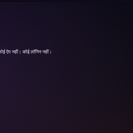
। कोई ऐप नहीं। कोई लॉगिन नहीं।