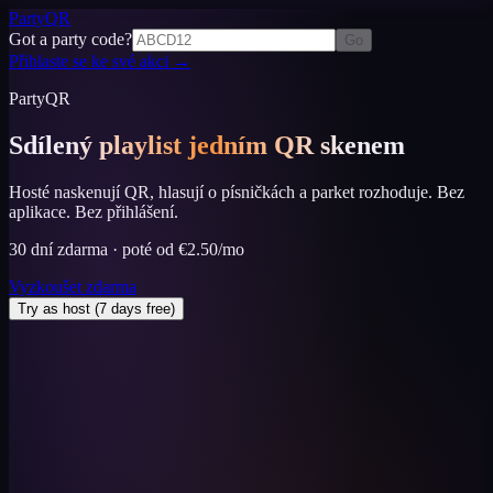
Party
QR
Got a party code?
Go
Přihlaste se ke své akci
→
Party
QR
Sdílený playlist jedním QR skenem
Hosté naskenují QR, hlasují o písničkách a parket rozhoduje. Bez
aplikace. Bez přihlášení.
30 dní zdarma · poté od €2.50/mo
Vyzkoušet zdarma
Try as host (7 days free)
🍩
Scan for at joine