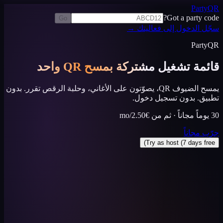
Party
QR
Got a party code?
Go
سجّل الدخول إلى فعاليتك
→
Party
QR
قائمة تشغيل مشتركة بمسح QR واحد
يمسح الضيوف QR، يصوّتون على الأغاني، وحلبة الرقص تقرر. بدون
تطبيق. بدون تسجيل دخول.
30 يوماً مجاناً · ثم من €2.50/mo
جرّب مجاناً
Try as host (7 days free)
🍩